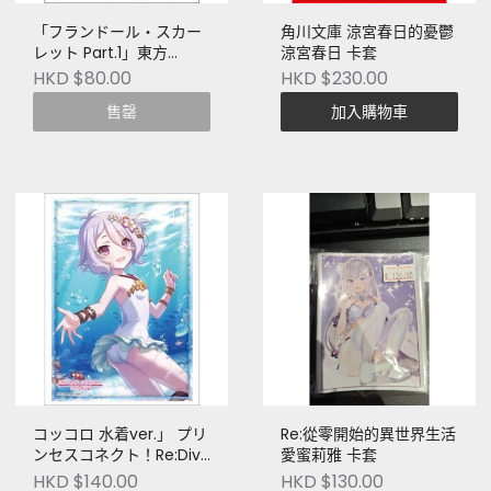
「フランドール・スカー
角川文庫 涼宮春日的憂鬱
レット Part.1」東方
涼宮春日 卡套
Project 卡套
HKD $80.00
HKD $230.00
售罄
加入購物車
コッコロ 水着ver.」 プリ
Re:從零開始的異世界生活
ンセスコネクト！Re:Dive
愛蜜莉雅 卡套
卡套
HKD $140.00
HKD $130.00