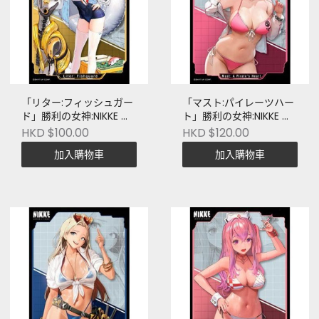
「リター:フィッシュガー
「マスト:パイレーツハー
ド」勝利の女神:NIKKE 卡
ト」勝利の女神:NIKKE 卡
套
套
HKD $100.00
HKD $120.00
加入購物車
加入購物車