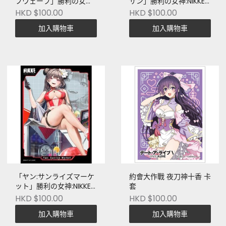
フウェーブ」勝利の女
サン」勝利の女神:NIKKE
神:NIKKE 卡套
卡套
HKD $100.00
HKD $100.00
加入購物車
加入購物車
「ヤン:サンライズマーケ
約會大作戰 夜刀神十香 卡
ット」勝利の女神:NIKKE
套
卡套
HKD $100.00
HKD $100.00
加入購物車
加入購物車