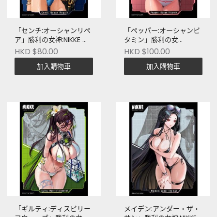
「センチ:オーシャンリペ
「ペッパー:オーシャンビ
ア」勝利の女神:NIKKE 卡
タミン」勝利の女
套
神:NIKKE 卡套
HKD $80.00
HKD $100.00
加入購物車
加入購物車
「ギルティ:ディスビリー
メイデン:アンダー・ザ・