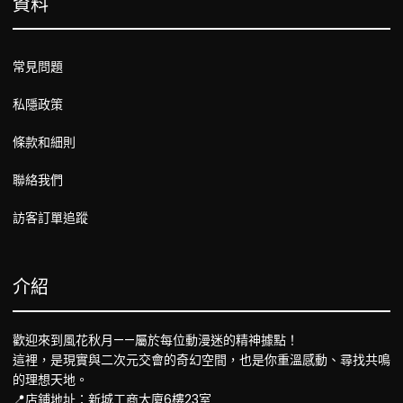
資料
常見問題
私隱政策
條款和細則
聯絡我們
訪客訂單追蹤
介紹
歡迎來到風花秋月——屬於每位動漫迷的精神據點！
這裡，是現實與二次元交會的奇幻空間，也是你重溫感動、尋找共鳴
的理想天地。
📍店鋪地址：新城工商大廈6樓23室