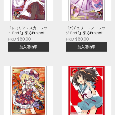
「レミリア・スカーレッ
「パチュリー・ノーレッ
ト Part.1」東方Project 卡
ジ Part.1」東方Project 卡
套
套
HKD $80.00
HKD $80.00
加入購物車
加入購物車