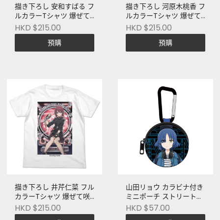
描き下ろし 安和すばる フ
描き下ろし 河原木桃香 フ
ルカラーTシャツ 爆ぜて
ルカラーTシャツ 爆ぜて
咲くVer. [ガールズバンド
咲くVer. [ガールズバンド
HKD $215.00
HKD $215.00
クライ]
クライ]
預購
預購
描き下ろし 井芹仁菜 フル
山田リョウ カラビナ付き
カラーTシャツ 爆ぜて咲
ミニポーチ ストリートフ
くVer. [ガールズバンドク
ァッションVer. [アニメ
HKD $215.00
HKD $57.00
ライ]
「ぼっち・ざ・ろっ