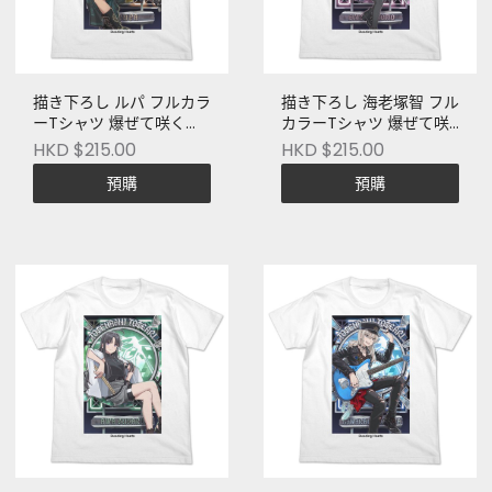
描き下ろし ルパ フルカラ
描き下ろし 海老塚智 フル
ーTシャツ 爆ぜて咲く
カラーTシャツ 爆ぜて咲
Ver. [ガールズバンドクラ
くVer. [ガールズバンドク
HKD $215.00
HKD $215.00
イ]
ライ]
預購
預購