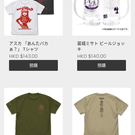
アスカ 「あんたバカ
葛城ミサト ビールジョッ
ぁ？」 Tシャツ
キ
HKD $143.00
HKD $140.00
預購
預購