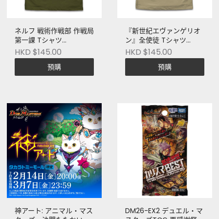
ネルフ 戦術作戦部 作戦局
『新世紀エヴァンゲリオ
第一課 Tシャツ
ン』全使徒 Tシャツ
[EVANGELION]
[EVANGELION]
HKD $145.00
HKD $145.00
預購
預購
神アート: アニマル・マス
DM26-EX2 デュエル・マ