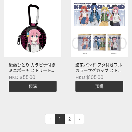
後藤ひとり カラビナ付き
結束バンド フタ付きフル
ミニポーチ ストリートフ
カラーマグカップ ストリ
ァッションVer. [アニメ
ートファッションVer. [ア
HKD $55.00
HKD $105.00
「ぼっち・ざ・ろっ
ニメ「ぼっち・ざ・ろっ
預購
預購
く！」]
く！」]
‹
1
2
›