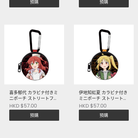
預購
預購
く！」]
喜多郁代 カラビナ付きミ
伊地知虹夏 カラビナ付き
ニポーチ ストリートファ
ミニポーチ ストリートフ
ッションVer. [アニメ「ぼ
ァッションVer. [アニメ
HKD $57.00
HKD $57.00
っち・ざ・ろっく！」]
「ぼっち・ざ・ろっ
預購
預購
く！」]