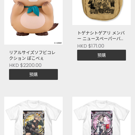
トゲナシトゲアリ メンバ
ー ニュースペーパーバッ
グ [ガールズバンドクラ
HKD $171.00
イ] カラー：SAND KHAKI
リアルサイズソフビコレ
預購
クション ぽこべぇ
HKD $2200.00
預購