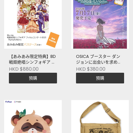
【あみあみ限定特典】BD
OSICA ブースター ダン
戦姫絶唱シンフォギア フ
ジョンに出会いを求める
ィルムコンサート2025
のは間違っているだろう
HKD $880.00
HKD $380.00
「SymphoNare」(Blu-
かV
預購
預購
ray Disc)[キングレコー
ド]