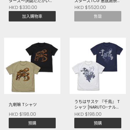
ターズ～決闘たたかいは
スターズTCG 悪感謝祭
猫ねこである～
カリスマBEST
HKD $330.00
HKD $5520.00
加入購物車
售罄
うちはサスケ 『千鳥』 T
九喇嘛 Tシャツ
シャツ [NARUTO-ナル
ト- 疾風伝]
HKD $198.00
HKD $198.00
預購
預購