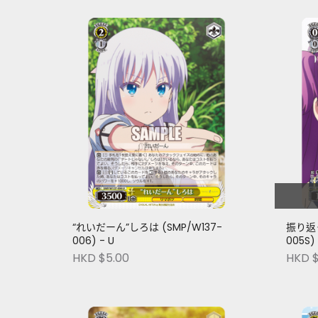
“れいだーん”しろは (SMP/W137-
振り返っ
006) - U
005S) 
HKD $5.00
HKD $