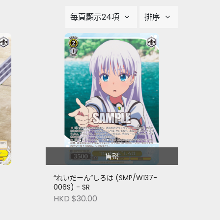
每頁顯示24項
排序
售罄
“れいだーん”しろは (SMP/W137-
006S) - SR
HKD $30.00