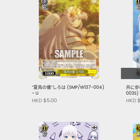
“夏鳥の儀”しろは (SMP/W137-004)
共に歩む
- U
003S) 
HKD $5.00
HKD $