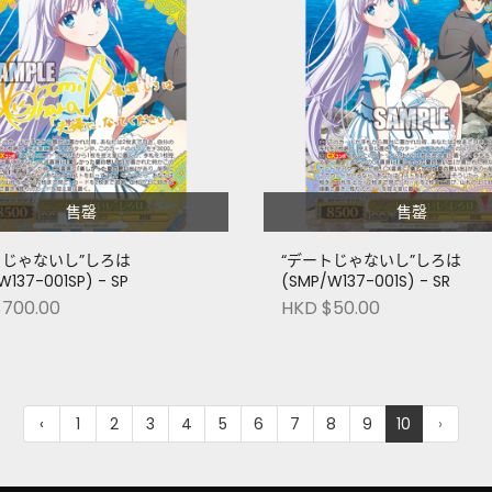
售罄
售罄
トじゃないし”しろは
“デートじゃないし”しろは
W137-001SP) - SP
(SMP/W137-001S) - SR
$700.00
HKD $50.00
‹
1
2
3
4
5
6
7
8
9
10
›