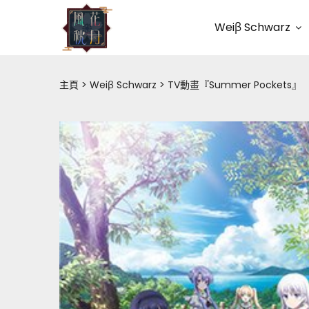
Weiβ Schwarz
主頁
Weiβ Schwarz
TV動畫『Summer Pockets』