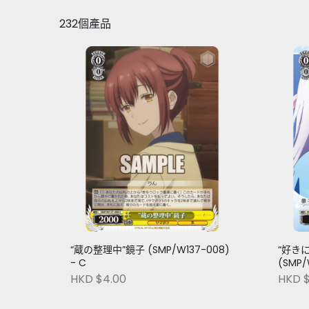
232個產品
“蔵の整理中”鏡子 (SMP/W137-008)
“好き
- C
(SMP/
HKD $4.00
HKD $