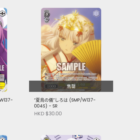
售罄
137-
“夏鳥の儀”しろは (SMP/W137-
004S) - SR
HKD $30.00