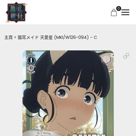
0
主頁
猫耳メイド 天愛星 (MKI/W126-094) - C