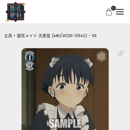
0
主頁
猫耳メイド 天愛星 (MKI/W126-094S) - SR