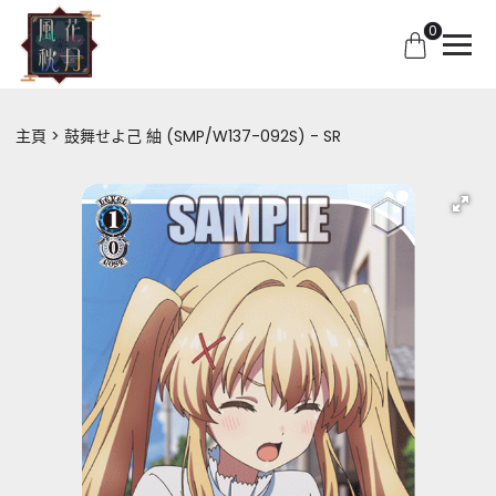
0
主頁
鼓舞せよ己 紬 (SMP/W137-092S) - SR