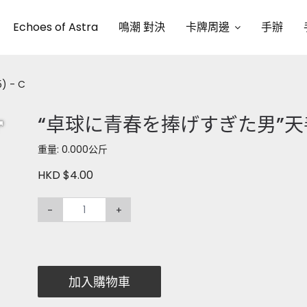
Echoes of Astra
鳴潮 對決
卡牌周邊
手辦
 - C
“卓球に青春を捧げすぎた男”天善 (S
重量: 0.000公斤
HKD $4.00
-
+
加入購物車