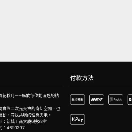
付款方法
風花秋月——屬於每位動漫迷的精
現實與二次元交會的奇幻空間，也
感動、尋找共鳴的理想天地。
址：新城工商大廈6樓23室
：46110397