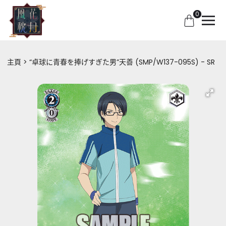
0
主頁
“卓球に青春を捧げすぎた男”天善 (SMP/W137-095S) - SR