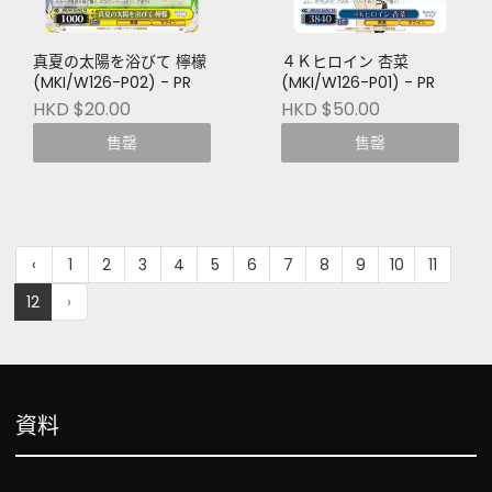
真夏の太陽を浴びて 檸檬
４Ｋヒロイン 杏菜
(MKI/W126-P02) - PR
(MKI/W126-P01) - PR
HKD $20.00
HKD $50.00
售罄
售罄
‹
1
2
3
4
5
6
7
8
9
10
11
12
›
資料