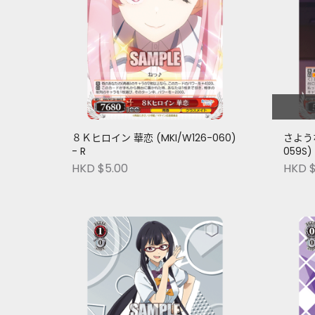
８Ｋヒロイン 華恋 (MKI/W126-060)
さような
- R
059S) 
HKD $5.00
HKD $