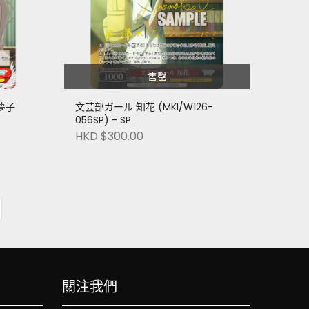
售罄
夢子
文芸部ガール 知花 (MKI/W126-
056SP) - SP
HKD $300.00
關注我們