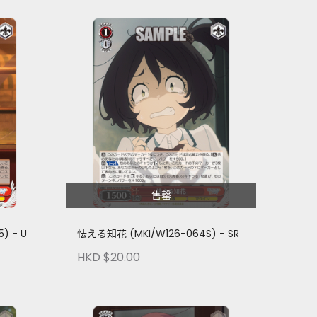
售罄
) - U
怯える知花 (MKI/W126-064S) - SR
HKD $20.00