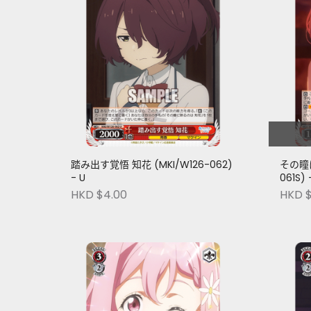
踏み出す覚悟 知花 (MKI/W126-062)
その瞳に
- U
061S) 
HKD $4.00
HKD $