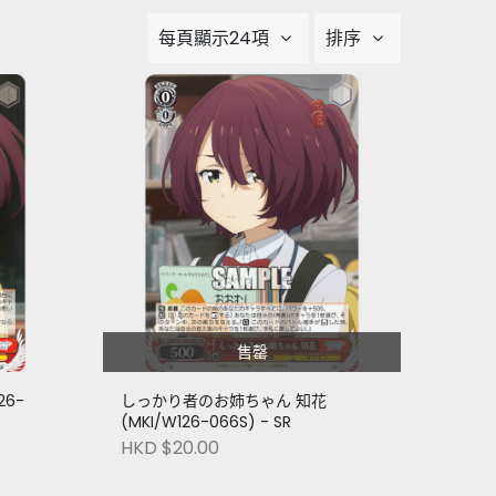
每頁顯示24項
排序
售罄
26-
しっかり者のお姉ちゃん 知花
(MKI/W126-066S) - SR
HKD $20.00