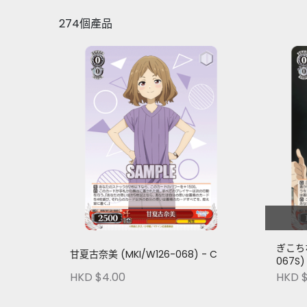
274個產品
ぎこちな
甘夏古奈美 (MKI/W126-068) - C
067S) 
HKD $4.00
HKD $