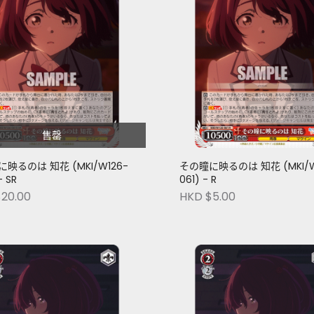
售罄
映るのは 知花 (MKI/W126-
その瞳に映るのは 知花 (MKI/W
- SR
061) - R
20.00
HKD $5.00