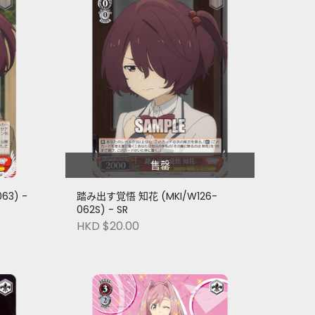
售罄
63) -
踏み出す覚悟 知花 (MKI/W126-
062S) - SR
HKD $20.00