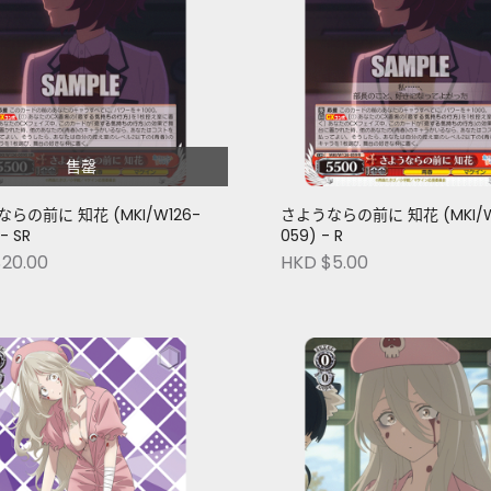
售罄
らの前に 知花 (MKI/W126-
さようならの前に 知花 (MKI/W
- SR
059) - R
20.00
HKD $5.00