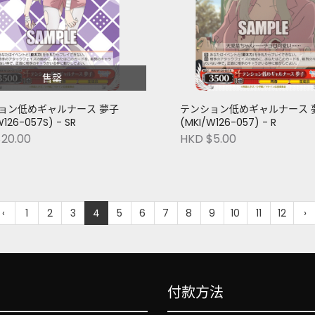
售罄
ョン低めギャルナース 夢子
テンション低めギャルナース 
W126-057S) - SR
(MKI/W126-057) - R
20.00
HKD $5.00
‹
1
2
3
4
5
6
7
8
9
10
11
12
›
付款方法