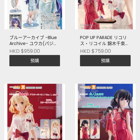
ブルーアーカイブ -Blue
POP UP PARADE リコリ
Archive- ユウカ(パジャ
ス・リコイル 錦木千束&
マ)
井ノ上たきな アフターパ
HKD $959.00
HKD $759.00
ーリィ!Ver. L size
預購
預購