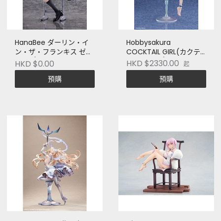
HanaBee ダーリン・イ
Hobbysakura
ン・ザ・フランキス ゼロ
COCKTAIL GIRL(カクテ
ツー 1/6スケール塗装済
ルガール) 1/6スケール塗
HKD $2330.00
HKD $0.00
起
完成品フィギュア
装済完成品フィギュア
預購
預購