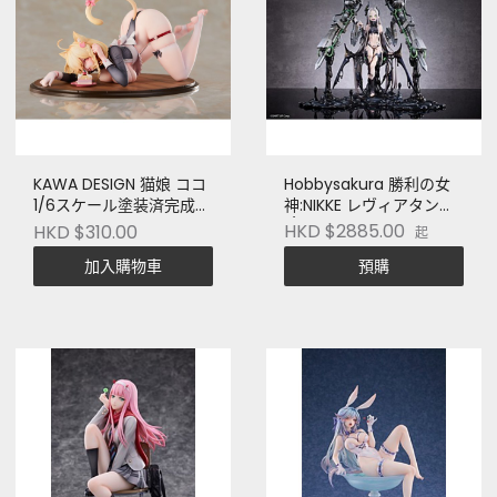
KAWA DESIGN 猫娘 ココ
Hobbysakura 勝利の女
1/6スケール塗装済完成品
神:NIKKE レヴィアタン
フィギュア 通常版
1/7スケール塗装済完成品
HKD $2885.00
HKD $310.00
起
フィギュア
加入購物車
預購