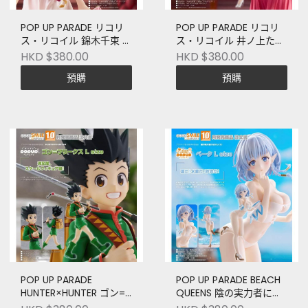
POP UP PARADE リコリ
POP UP PARADE リコリ
ス・リコイル 錦木千束 ア
ス・リコイル 井ノ上たき
フターパーリィ!Ver. L
な アフターパーリィ!Ver.
HKD $380.00
HKD $380.00
size
L size
預購
預購
POP UP PARADE
POP UP PARADE BEACH
HUNTER×HUNTER ゴン=
QUEENS 陰の実力者にな
フリークス L size
りたくて! ベータ L size