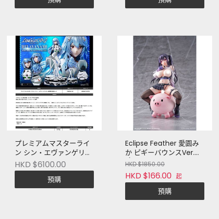
プレミアムマスターライ
Eclipse Feather 愛園み
ン シン・エヴァンゲリオ
か ピギーバウンスVer.
ン劇場版 綾波レイ
1/6スケール塗装済完成品
HKD $6100.00
HKD $1850.00
フィギュア
HKD $166.00
起
預購
預購