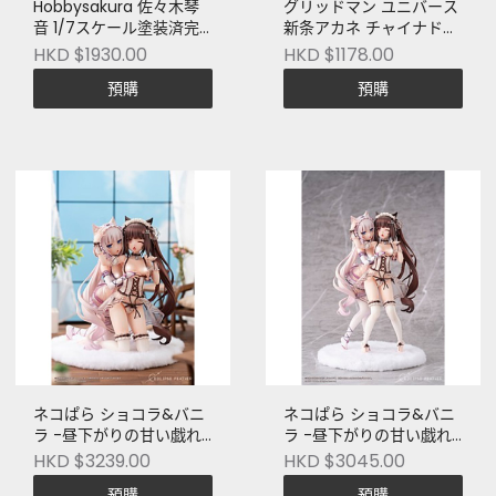
Hobbysakura 佐々木琴
グリッドマン ユニバース
音 1/7スケール塗装済完
新条アカネ チャイナドレ
成品フィギュア
スVer.
HKD $1930.00
HKD $1178.00
預購
預購
ネコぱら ショコラ&バニ
ネコぱら ショコラ&バニ
ラ -昼下がりの甘い戯れ
ラ -昼下がりの甘い戯れ
Ver.- 豪華版
Ver.- 通常版
HKD $3239.00
HKD $3045.00
預購
預購