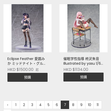
Eclipse Feather 愛園み
催眠学性指導 柊沢朱音
か ミッドナイト・グルー
Illustrated by yasu 1/6
ヴ Ver. 1/6スケール塗装
スケール 完成品フィギュ
HKD $1500.00
HKD $1134.00
起
済完成品フィギュア
ア
預購
預購
‹
1
2
3
4
5
6
7
8
9
10
11