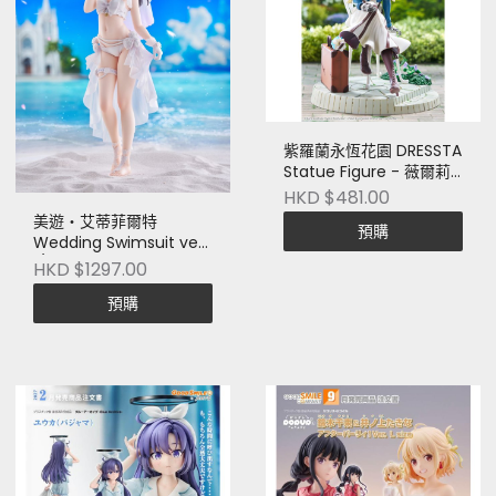
紫羅蘭永恆花園 DRESSTA
Statue Figure - 薇爾莉
特‧伊芙加登
HKD $481.00
美遊‧艾蒂菲爾特
預購
Wedding Swimsuit ver.
1/7 Scale Figure
HKD $1297.00
預購