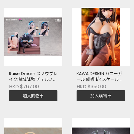
Raise Dream スノウブレ
KAWA DESIGN バニーガ
イク:禁域降臨 チェルノ&
ール 緋娜 1/4スケール塗
ムルソー 見習いメイド
装済完成品フィギュア
HKD $767.00
HKD $350.00
Ver. 1/6スケール塗装済完
加入購物車
加入購物車
成品フィギュア 通常版