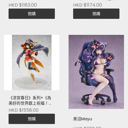
念企劃 夜刀神十香 靈裝
HKD $1183.00
HKD $1174.00
Ver.（改版外盒）
預購
預購
《涼宮春日》系列×《為
美好的世界獻上祝福！》
涼宮春日 惠惠Ver.
HKD $1558.00
預購
黑沼Mayu