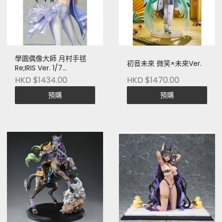
學園偶像大師 月村手毬
初音未來 微笑×未來Ver.
Re;IRIS Ver. 1/7
Complete Figure
HKD $1434.00
HKD $1470.00
預購
預購