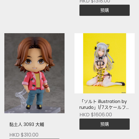
HKD $1318.00
預購
「ソルト illustration by
rurudo」1/7スケールフ
ィギュア
HKD $1606.00
預購
黏土人 3093 大輔
HKD $310.00