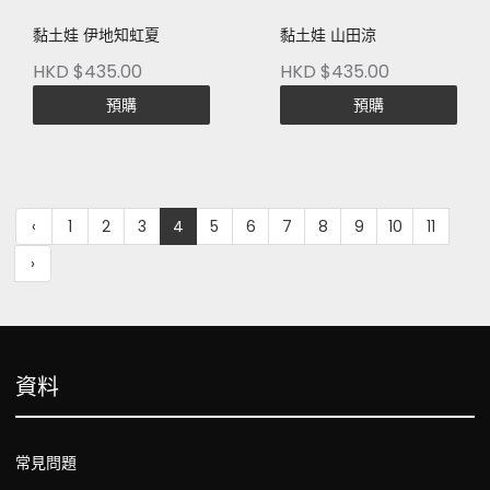
黏土娃 伊地知虹夏
黏土娃 山田涼
HKD $435.00
HKD $435.00
預購
預購
‹
1
2
3
4
5
6
7
8
9
10
11
›
資料
常見問題