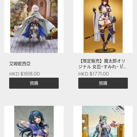
【限定販売】魔太郎オリ
艾姆妮西亞
ジナル 女忍-すみれ- 1/7
完成品フィギュア[キュー
HKD $1618.00
HKD $1771.00
ズQ]
預購
預購