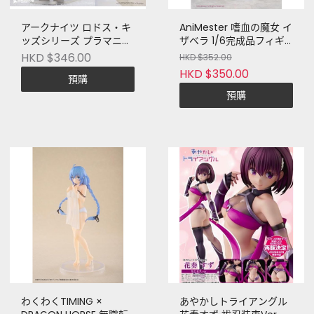
アークナイツ ロドス・キ
AniMester 嗜血の魔女 イ
ッズシリーズ プラマニク
ザベラ 1/6完成品フィギ
ス
ュア
HKD $346.00
HKD $352.00
HKD $350.00
預購
預購
わくわくTIMING ×
あやかしトライアングル