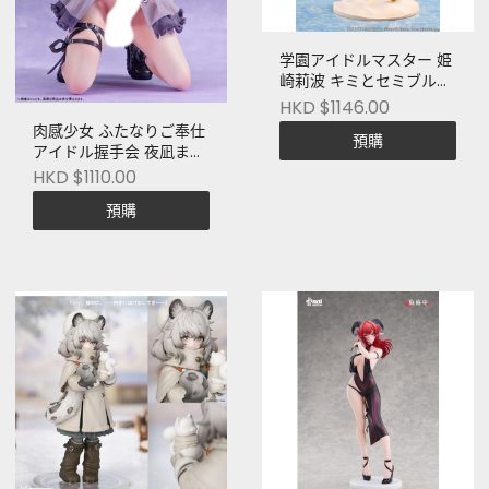
学園アイドルマスター 姫
崎莉波 キミとセミブルー
Ver.
HKD $1146.00
肉感少女 ふたなりご奉仕
預購
アイドル握手会 夜凪まど
か
HKD $1110.00
預購