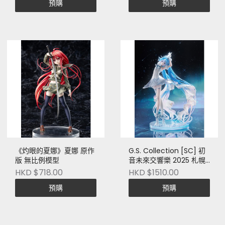
預購
預購
《灼眼的夏娜》夏娜 原作
G.S. Collection [SC] 初
版 無比例模型
音未來交響樂 2025 札幌
公演Ver.
HKD $718.00
HKD $1510.00
預購
預購