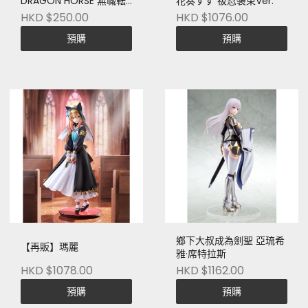
DRAGON HORSE 無職転
花奏すず 祓忍装束Ver.
生III -異世界行ったら本気
HKD $250.00
HKD $1076.00
だす- ロキシー・ミグル
預購
預購
ディア・グレイラット
1/8スケール塗装済完成品
フィギュア
鄉下大叔成為劍聖 亞琉希
【再販】瑪麗
雅·席特拉斯
HKD $1078.00
HKD $1162.00
預購
預購