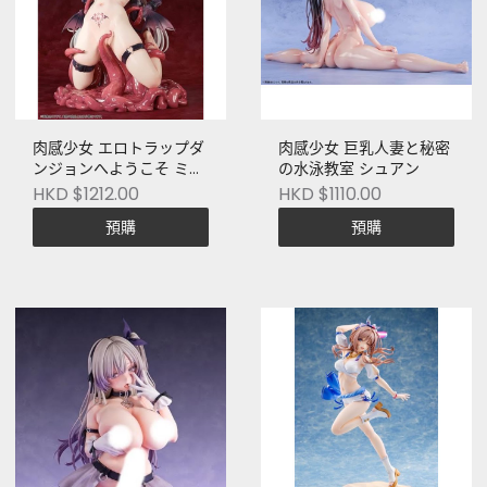
肉感少女 エロトラップダ
肉感少女 巨乳人妻と秘密
ンジョンへようこそ ミス
の水泳教室 シュアン
ティ
HKD $1212.00
HKD $1110.00
預購
預購